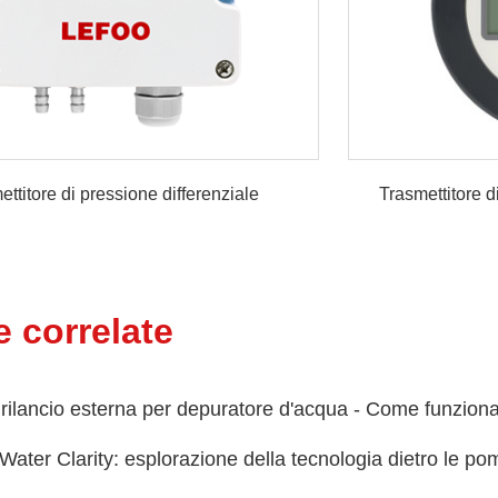
ettitore di pressione differenziale
Trasmettitore d
ore di pressione differenziale
grante LFM76
ore di pressione differenziale
grante LFM77
e correlate
ore di pressione differenziale
to LFM55
ore di bassa pressione differenziale
rilancio esterna per depuratore d'acqua - Come funzion
grante LFM751
ore di pressione differenziale
Water Clarity: esplorazione della tecnologia dietro le p
ione LFM73