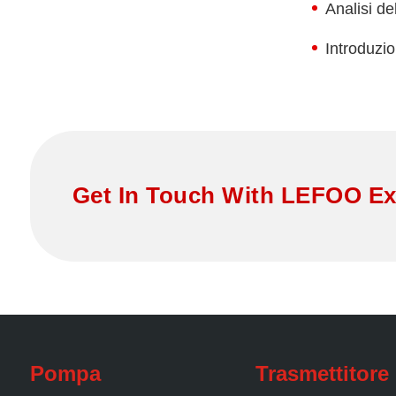
Analisi de
Trasmettit
precision
Introduzio
Trasmettit
LFM52
Trasmettit
Trasmettit
Trasmettit
LFM108
Get In Touch With LEFOO Ex
Trasdutto
Pompa
Trasmettitore