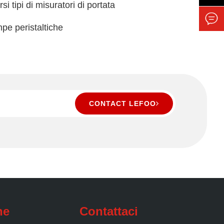
si tipi di misuratori di portata

mpe peristaltiche
CONTACT LEFOO
ne
Contattaci