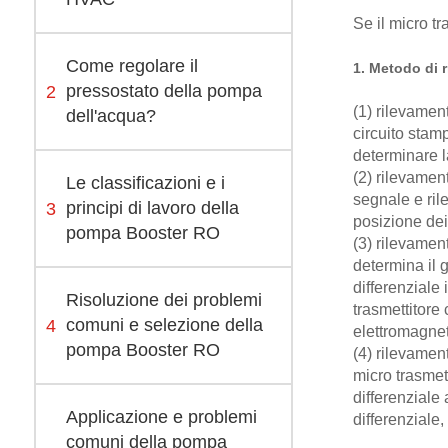
Se il micro tr
Come regolare il
1. Metodo di 
2
pressostato della pompa
(1) rilevament
dell'acqua?
circuito stam
determinare l
(2) rilevament
Le classificazioni e i
segnale e ril
3
principi di lavoro della
posizione dei
pompa Booster RO
(3) rilevament
determina il 
differenziale
Risoluzione dei problemi
trasmettitore
4
comuni e selezione della
elettromagnet
pompa Booster RO
(4) rilevament
micro trasmet
differenziale 
Applicazione e problemi
differenziale,
comuni della pompa