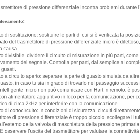
asmettitore di pressione differenziale incontra problemi durante l
rilevamento:
o di sostituzione: sostituire le parti di cui si è verificata la posi
pato del trasmettitore di pressione differenziale micro è difetto
a causa.
o divisibile: dividere il circuito di misurazione in più parti, co
evamento del segnale. Controlla per parti, dal semplice al compl
 guasti.
o a circuito aperto: separare la parte di guasto simulata da altre
guasto, in caso tu sia in grado di trovarlo nel passaggio successi
 intelligente micro non può comunicare con Hart in remoto, è poss
 con alimentatore aggiuntivo in loco per la comunicazione, per c
ico di circa 2kHz per interferire con la comunicazione.
o di cortocircuito: in condizioni di sicurezza, circuiti direttament
titore di pressione differenziale è troppo piccolo, scollegare il 
all'esterno della valvola di maschiatura della pressione primaria 
 E osservare l'uscita del trasmettitore per valutare la connettivit