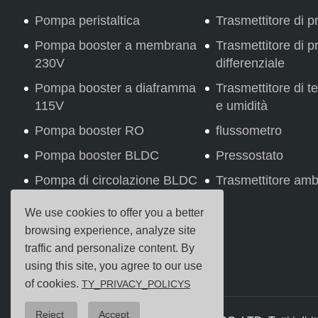
Pompa peristaltica
Trasmettitore di p
Pompa booster a membrana
Trasmettitore di p
230V
differenziale
Pompa booster a diaframma
Trasmettitore di 
115V
e umidità
Pompa booster RO
flussometro
Pompa booster BLDC
Pressostato
Pompa di circolazione BLDC
Trasmettitore amb
Pompa domanda/mandata
We use cookies to offer you a better
Pompa Booster a membrana
browsing experience, analyze site
AC RO
traffic and personalize content. By
using this site, you agree to our use
of cookies.
TY_PRIVACY_POLICYS
Reject
Accept