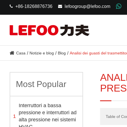
+86-18268876736
lefoogroup@lefoo.com
Casa
Notizie e blog
Blog
Analisi dei guasti del trasmettito
ANAL
Most Popular
PRES
Interruttori a bassa
pressione e interruttori ad
1
Table of Co
alta pressione nei sistemi
HVAC