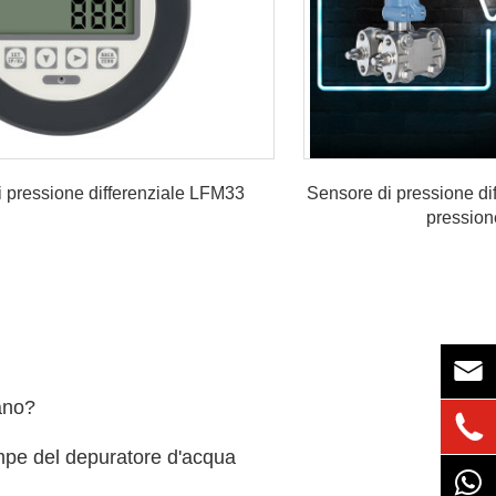
i pressione differenziale LFM33
Sensore di pressione dif
pressione

ano?

ompe del depuratore d'acqua