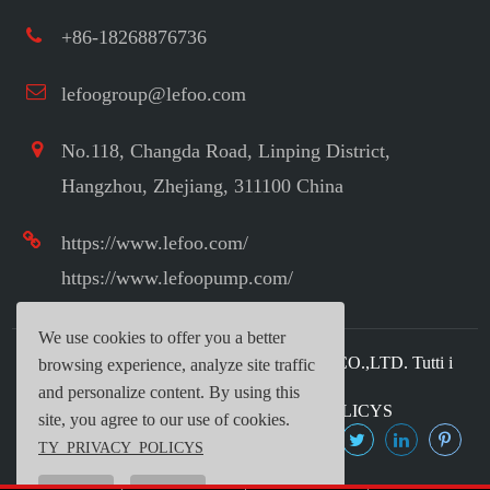
+86-18268876736
lefoogroup@lefoo.com
No.118, Changda Road, Linping District,
Hangzhou, Zhejiang, 311100 China
https://www.lefoo.com/
https://www.lefoopump.com/
We use cookies to offer you a better
COPYRIGHT ©
LEFOO INDUSTRIAL CO.,LTD.
Tutti i
browsing experience, analyze site traffic
diritti riservati.
and personalize content. By using this
Sitemap
|
TY_PRIVACY_POLICYS
site, you agree to our use of cookies.
TY_PRIVACY_POLICYS